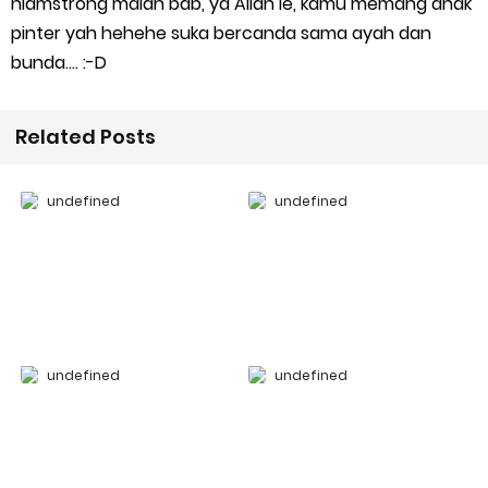
niamstrong malah bab, ya Allah le, kamu memang anak
pinter yah hehehe suka bercanda sama ayah dan
bunda.... :-D
Related Posts
undefined
undefined
undefined
undefined