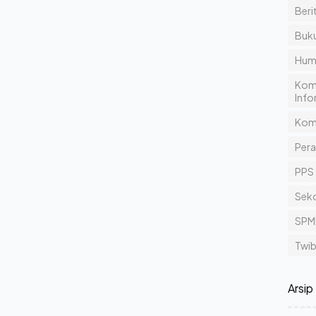
Beri
Buku
Hum
Komp
Info
Kom
Pera
PPS
Sek
SPM
Twi
Arsip