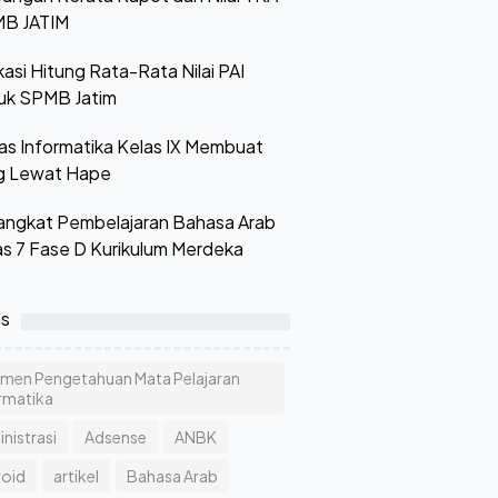
B JATIM
kasi Hitung Rata-Rata Nilai PAI
uk SPMB Jatim
as Informatika Kelas IX Membuat
g Lewat Hape
angkat Pembelajaran Bahasa Arab
as 7 Fase D Kurikulum Merdeka
ls
emen Pengetahuan Mata Pelajaran
rmatika
nistrasi
Adsense
ANBK
roid
artikel
Bahasa Arab