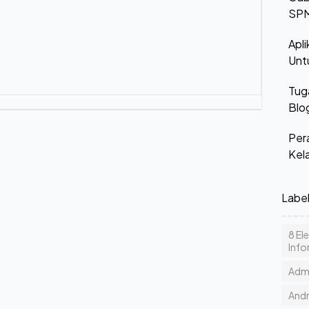
SPM
Apli
Unt
Tug
Blo
Per
Kel
Labe
8 El
Info
Admi
And