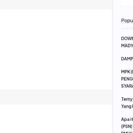
Popul
DOWN
MADY
DAMP
MPK (
PENG
SYAR
Terny
Yang 
Apa i
(PSN)