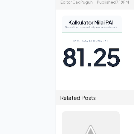
Editor
Cak Puguh
Published
7:18 PM
Related Posts