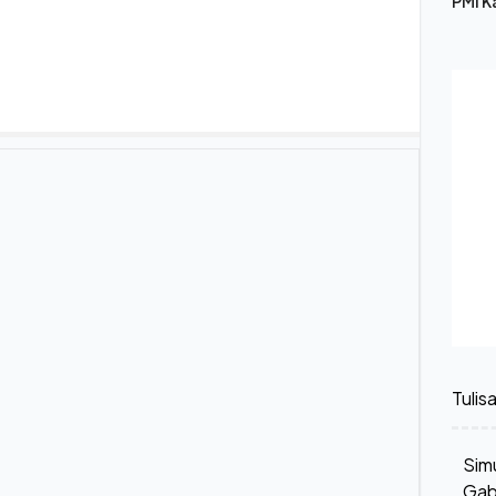
PMI K
Tulis
Simu
Gab