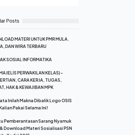
ar Posts
LOAD MATERI UNTUK PMR MULA.
A, DAN WIRA TERBARU
AK SOSIAL INFORMATIKA
MAJELIS PERWAKILAN KELAS) -
ERTIAN, CARA KERJA, TUGAS,
AT, HAK & KEWAJIBAN MPK
ata Inilah Makna Dibalik Logo OSIS
Kalian Pakai Selama Ini!
tu Pemberantasan Sarang Nyamuk
 & Download Materi Sosialisasi PSN