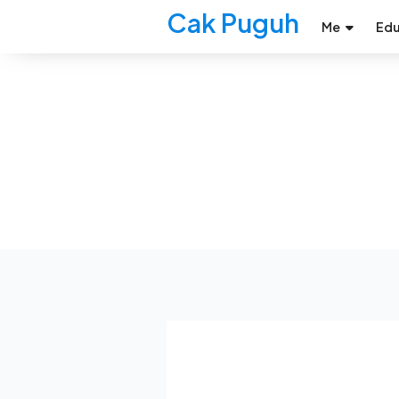
Cak Puguh
Me
Edu