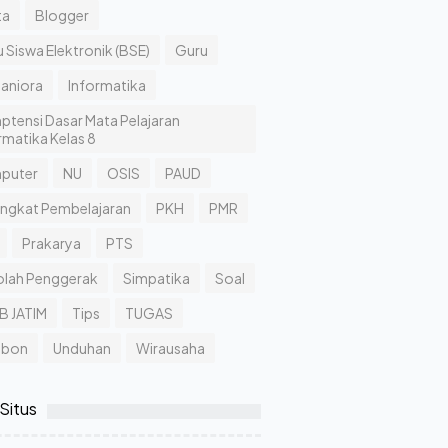
ta
Blogger
 Siswa Elektronik (BSE)
Guru
aniora
Informatika
tensi Dasar Mata Pelajaran
rmatika Kelas 8
puter
NU
OSIS
PAUD
ngkat Pembelajaran
PKH
PMR
Prakarya
PTS
olah Penggerak
Simpatika
Soal
B JATIM
Tips
TUGAS
bbon
Unduhan
Wirausaha
 Situs