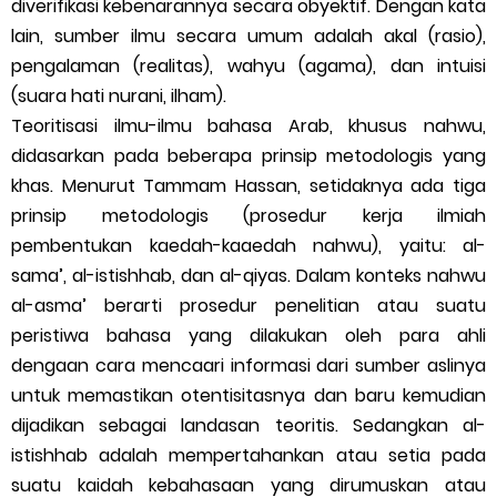
diverifikasi kebenarannya secara obyektif. Dengan kata
lain, sumber ilmu secara umum adalah akal (rasio),
pengalaman (realitas), wahyu (agama), dan intuisi
(suara hati nurani, ilham).
Teoritisasi ilmu-ilmu bahasa Arab, khusus nahwu,
didasarkan pada beberapa prinsip metodologis yang
khas. Menurut Tammam Hassan, setidaknya ada tiga
prinsip metodologis (prosedur kerja ilmiah
pembentukan kaedah-kaaedah nahwu), yaitu: al-
sama’, al-istishhab, dan al-qiyas. Dalam konteks nahwu
al-asma’ berarti prosedur penelitian atau suatu
peristiwa bahasa yang dilakukan oleh para ahli
dengaan cara mencaari informasi dari sumber aslinya
untuk memastikan otentisitasnya dan baru kemudian
dijadikan sebagai landasan teoritis. Sedangkan al-
istishhab adalah mempertahankan atau setia pada
suatu kaidah kebahasaan yang dirumuskan atau