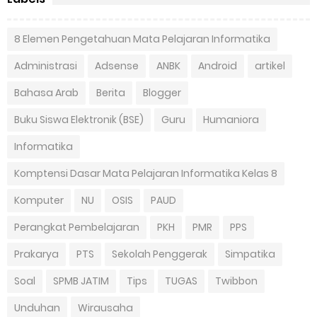
8 Elemen Pengetahuan Mata Pelajaran Informatika
Administrasi
Adsense
ANBK
Android
artikel
Bahasa Arab
Berita
Blogger
Buku Siswa Elektronik (BSE)
Guru
Humaniora
Informatika
Komptensi Dasar Mata Pelajaran Informatika Kelas 8
Komputer
NU
OSIS
PAUD
Perangkat Pembelajaran
PKH
PMR
PPS
Prakarya
PTS
Sekolah Penggerak
Simpatika
Soal
SPMB JATIM
Tips
TUGAS
Twibbon
Unduhan
Wirausaha