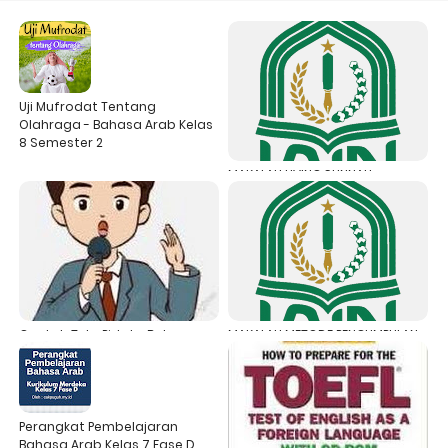
Uji Mufrodat Tentang
Olahraga - Bahasa Arab Kelas
8 Semester 2
MAKALAH LIVING SUNNAH :
PROBLEMATIKA DAN PROSPEK
PENGEMBANGAN KAJIAN HADITS
MODERN - IAIN KEDIRI
Contoh Teks Pidato Bahasa
MAKALAH METODE PENGUMPULAN
Arab Dengan Judul
DATA - IAIN KEDIRI
Keanekaragaman Bangsa
Adalah Rahmat
Perangkat Pembelajaran
Bahasa Arab Kelas 7 Fase D