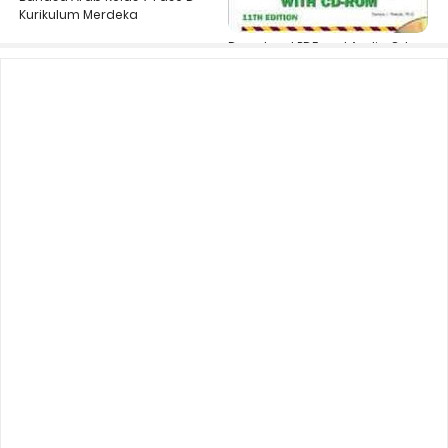
Kurikulum Merdeka
Download PDF and Audio Cd
Barron's TOEFL 11th Edition Full
Version