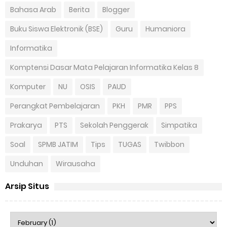
Bahasa Arab
Berita
Blogger
Buku Siswa Elektronik (BSE)
Guru
Humaniora
Informatika
Komptensi Dasar Mata Pelajaran Informatika Kelas 8
Komputer
NU
OSIS
PAUD
Perangkat Pembelajaran
PKH
PMR
PPS
Prakarya
PTS
Sekolah Penggerak
Simpatika
Soal
SPMB JATIM
Tips
TUGAS
Twibbon
Unduhan
Wirausaha
Arsip Situs