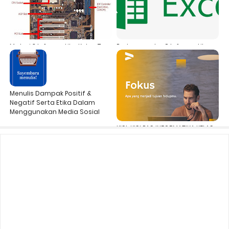
Materi 3 Informatika Kelas 7
Pertemuan ke-8 Informatika
Perangkat Pemrosesan Pada
Kelas 7 Mengenal Data Berupa
Komputer
Angka dan Hasil Perhitungan
Rumus
Menulis Dampak Positif &
Negatif Serta Etika Dalam
Menggunakan Media Sosial
KISI-KISI PAS INFORMATIKA KELAS
8 SEMESTER GANJIL