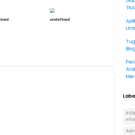
Gab
TKA
ined
undefined
Apli
Unt
Tug
Blo
Per
Ara
Mer
Labe
8 E
Inf
Admi