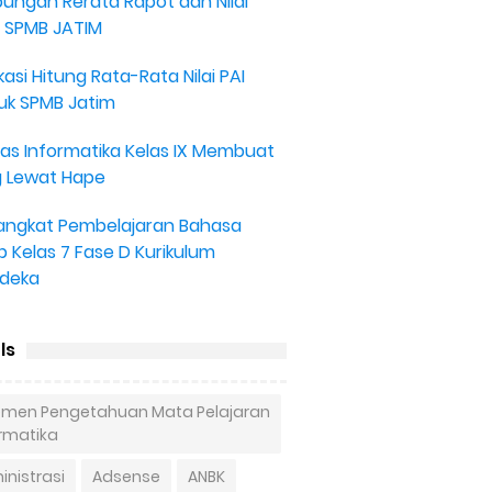
ungan Rerata Rapot dan Nilai
 SPMB JATIM
kasi Hitung Rata-Rata Nilai PAI
uk SPMB Jatim
as Informatika Kelas IX Membuat
g Lewat Hape
angkat Pembelajaran Bahasa
b Kelas 7 Fase D Kurikulum
deka
ls
lemen Pengetahuan Mata Pelajaran
ormatika
nistrasi
Adsense
ANBK