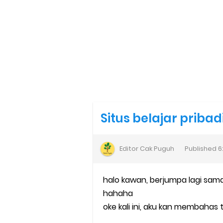
Situs belajar pribad
Editor
Cak Puguh
Published
6
halo kawan, berjumpa lagi sama
hahaha
oke kali ini, aku kan membahas t