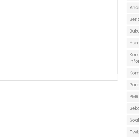
And
Beri
Buku
Hum
Kom
Info
Kom
Per
PMR
Sek
Soal
Twi