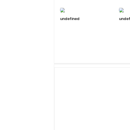
undefined
undef