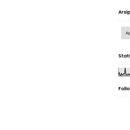
Arsip
Stat
Foll