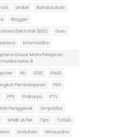
roid
artikel
Bahasa Arab
ta
Blogger
 Siswa Elektronik (BSE)
Guru
aniora
Informatika
ptensi Dasar Mata Pelajaran
rmatika Kelas 8
puter
NU
OSIS
PAUD
angkat Pembelajaran
PKH
PPS
Prakarya
PTS
olah Penggerak
Simpatika
SPMB JATIM
Tips
TUGAS
bbon
Unduhan
Wirausaha