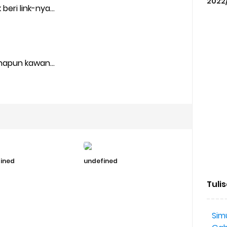
2022
eri link-nya...
napun kawan...
ined
undefined
Tuli
Simu