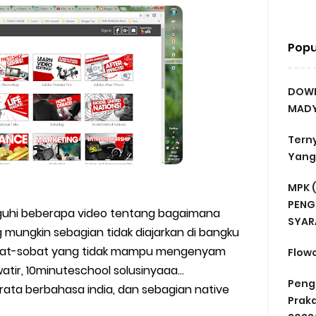
Popu
DOWN
MADY
Terny
Yang 
MPK (
PENG
isuguhi beberapa video tentang bagaimana
SYAR
 mungkin sebagian tidak diajarkan di bangku
sobat-sobat yang tidak mampu mengenyam
Flowc
tir, 10minuteschool solusinyaaa...
Peng
a-rata berbahasa india, dan sebagian native
Prak