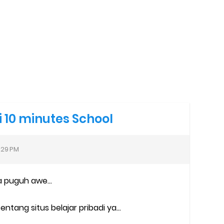
i 10 minutes School
:29 PM
 puguh awe...
entang situs belajar pribadi ya...