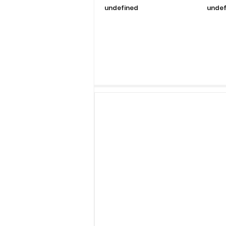
undefined
undef