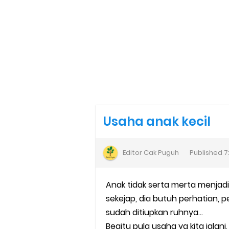
Usaha anak kecil
Editor
Cak Puguh
Published
7
Anak tidak serta merta menjadi
sekejap, dia butuh perhatian, p
sudah ditiupkan ruhnya...
Begitu pula usaha yg kita jalani