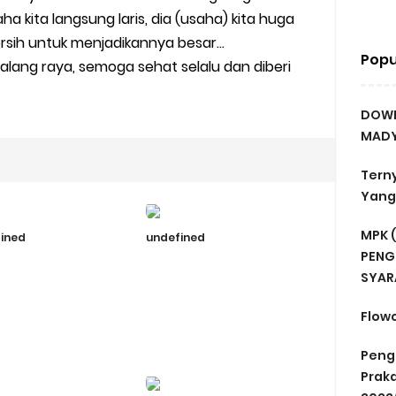
 kita langsung laris, dia (usaha) kita huga
rsih untuk menjadikannya besar...
Popu
lang raya, semoga sehat selalu dan diberi
DOWN
MADY
Terny
Yang 
MPK (
ined
undefined
PENG
SYAR
Flowc
Peng
Prak