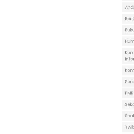
And
Beri
Buku
Hum
Kom
Info
Kom
Per
PMR
Sek
Soal
Twi