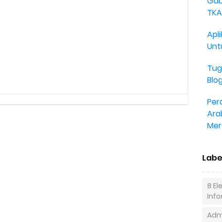
Gab
TKA
Apli
Unt
Tug
Blo
Per
Ara
Mer
Labe
8 E
Inf
Admi