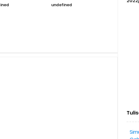
2022
ined
undefined
Tuli
Simu