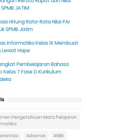
ungan Rerata Rapot dan Nilai
 SPMB JATIM
kasi Hitung Rata-Rata Nilai PAI
uk SPMB Jatim
as Informatika Kelas IX Membuat
g Lewat Hape
angkat Pembelajaran Bahasa
b Kelas 7 Fase D Kurikulum
deka
ls
lemen Pengetahuan Mata Pelajaran
ormatika
nistrasi
Adsense
ANBK