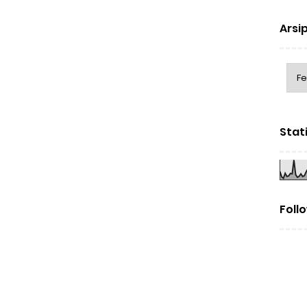
Arsip
Stat
Foll