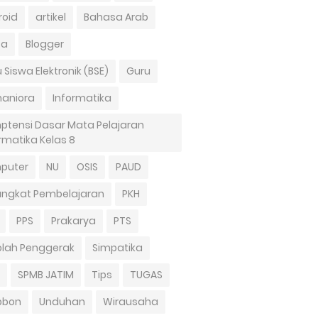
roid
artikel
Bahasa Arab
ta
Blogger
 Siswa Elektronik (BSE)
Guru
aniora
Informatika
ptensi Dasar Mata Pelajaran
rmatika Kelas 8
puter
NU
OSIS
PAUD
angkat Pembelajaran
PKH
PPS
Prakarya
PTS
olah Penggerak
Simpatika
SPMB JATIM
Tips
TUGAS
bbon
Unduhan
Wirausaha